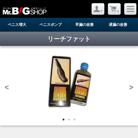
ペニス増大
ペニスポンプ
早漏の改善
遅漏の改善
リーチファット
<
>