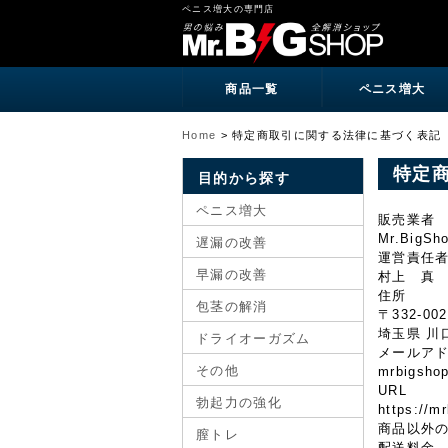
ペニス増大の専門店
商品一覧
ペニス増大
Home
>
特定商取引に関する法律に基づく表記
特定
目的から探す
ペニス増大
販売業者
Mr.BigSh
遅漏の改善
運営責任
早漏の改善
村上 真
住所
包茎の解消
〒332-002
埼玉県 川口市
ドライオーガズム
メールア
その他
mrbigsho
URL
勃起力の強化
https://mr
商品以外
膣トレ
配送料金