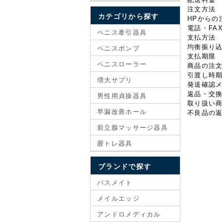
注文方法
カテゴリから探す
HPからの
電話・FA
ペニス牽引器具
支払方法
均衡振り込
ペニスポンプ
支払期限
ペニスローラー
商品の注文
引渡し時
増大サプリ
発送確認メ
返品・交
男性用貞操器具
取り扱い
早漏改善ホール
不良品の
前立腺マッサージ器具
膣トレ器具
ブランドで探す
バスメイト
メイルエッジ
アンドロメディカル