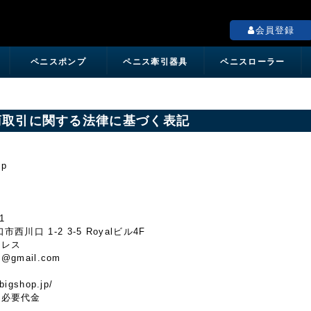
ペニス増大の専門店「Mr.BigShop」
会員登録
ペニスポンプ
ペニス牽引器具
ペニスローラー
商取引に関する法律に基づく表記
op
者
1
西川口 1-2 3-5 Royalビル4F
ドレス
p@gmail.com
bigshop.jp/
の必要代金