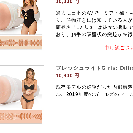
10,800 円
過去に日本のAVで「ミア・楓・
り、洋物好きには知っている人が
商品名「Lvl Up」は彼女の趣
おり、触手の吸盤状の突起が特徴
申し訳ござ
フレッシュライトGirls: Dillio
10,800 円
既存モデルの好評だった内部構造
ル。2019年度のガールズのセー