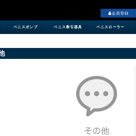
ペニス増大の専門店「Mr.BigShop」
会員登録
ペニスポンプ
ペニス牽引器具
ペニスローラー
他