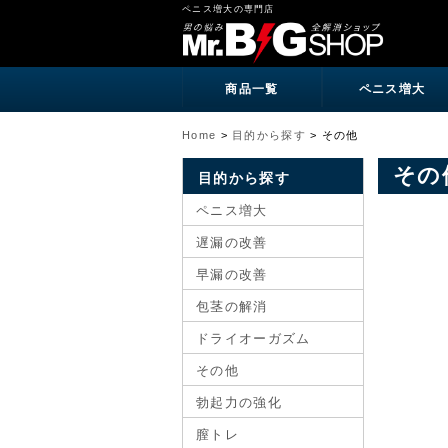
ペニス増大の専門店
商品一覧
ペニス増大
Home
>
目的から探す
>
その他
その
目的から探す
ペニス増大
遅漏の改善
早漏の改善
包茎の解消
ドライオーガズム
その他
勃起力の強化
膣トレ