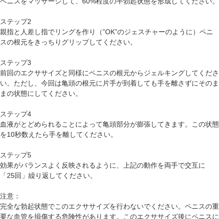
ペニスをマッサージして、60%程度の半勃起状態を形成してください。
ステップ2
親指と人差し指でリングを作り（”OK”のジェスチャーのように）ペニ
スの根元をきっちりグリップしてください。
ステップ3
前回のエクササイズと同様にペニスの根元からジェルキングしてくださ
い。ただし、今回は亀頭の根元に片手が到着しても手を離さずにそのま
まの状態にしてください。
ステップ4
血液がとどめられることによって亀頭部分が膨張してきます。この状態
を10秒数えたら手を離してください。
ステップ5
効果がバランスよく反映されるように、上記の動作を両手で交互に
「25回」繰り返してください。
注意：
完全な勃起状態でこのエクササイズを行わないでください。ペニスの重
要な血管を損傷する危険性があります。このエクササイズ後にペニスに