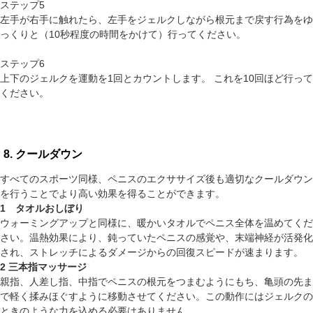
ステップ5
左手が右手に触れたら、左手をジェルクしながら根元まで戻す行為をゆ
っくりと（10秒程度の時間をかけて）行ってください。
ステップ6
上下のジェルクを運動を1回とカウントします。 これを10回ほど行って
ください。
8. クールダウン
すべてのスポーツ同様、ペニスのエクササイズ後も適切なクールダウン
を行うことでより高い効果を得ることができます。
1 タオルおしぼり
ウォーミングアップと同様に、暖かいタオルでペニス全体を温めてくだ
さい。温熱効果により、鈍っていたペニスの感覚や、末端神経が活発化
され、ストレッチによるダメージからの回復スピードが速まります。
2 三本指マッサージ
親指、人差し指、中指でペニスの根元をつまむようにもち、亀頭の先ま
で軽く揉みほぐすように移動させてください。この動作にはジェルクの
ときのような力を込める必要はありません。