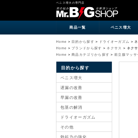
ペニス増大の専門店
商品一覧
ペニス増大
Home
>
目的から探す
>
ドライオーガズム
>
Home
>
ブランドから探す
>
ネクサス
>
ネク
Home
>
商品カテゴリから探す
>
前立腺マッサ
目的から探す
ペニス増大
遅漏の改善
早漏の改善
包茎の解消
ドライオーガズム
その他
勃起力の強化