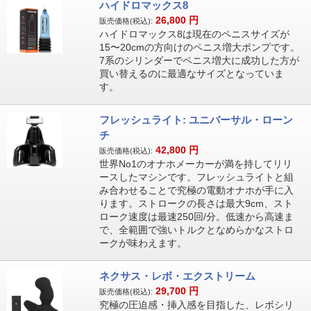
ハイドロマックス8
26,800
円
販売価格(税込):
ハイドロマックス8は現在のペニスサイズが
15〜20cmの方向けのペニス増大ポンプです。
7系のシリンダーでペニス増大に成功した方が
買い替えるのに最適なサイズとなっていま
す。
フレッシュライト: ユニバーサル・ローン
チ
42,800
円
販売価格(税込):
世界No1のオナホメーカーが満を持してリリ
ースしたマシンです。フレッシュライトと組
み合わせることで究極の電動オナホが手に入
ります。ストロークの長さは最大9cm、スト
ローク速度は最速250回/分。低速から高速ま
で、全範囲で強いトルクとなめらかなストロ
ークが味わえます。
ネクサス・レボ・エクストリーム
29,700
円
販売価格(税込):
究極の圧迫感・挿入感を目指した、レボシリ