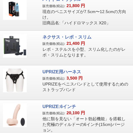
21,800
円
販売価格(税込):
現在のペニスサイズが7.5cm〜12.5cmの方向
け。
旧商品名:「ハイドロマックス X20」
ネクサス・レボ・スリム
21,400
円
販売価格(税込):
レボ・ステルスを小型、スリム化したのがレ
ボ・スリムとなります。
UPRIZE用ハーネス
3,500
円
販売価格(税込):
UPRIZEをペニスバンドとして使用するための
ストラップバンド
UPRIZE:6インチ
20,100
円
販売価格(税込):
他に類を見ない「オート勃起機能」を搭載し
た究極のディルドーの6インチ(15cm)バージ
ョン。