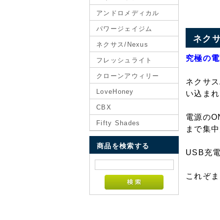
アンドロメディカル
パワージェイジム
ネクサ
ネクサス/Nexus
究極の電
フレッシュライト
クローンアウィリー
ネクサス
LoveHoney
い込まれ
CBX
電源のO
Fifty Shades
まで集中
商品を検索する
USB充
これぞま