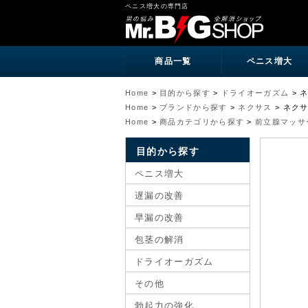
ペニス増大の専門店
商品一覧
ペニス増大
Home
>
目的から探す
>
ドライオーガズム
>
ネ
Home
>
ブランドから探す
>
ネクサス
>
ネクサ
Home
>
商品カテゴリから探す
>
前立腺マッサ
目的から探す
ペニス増大
遅漏の改善
早漏の改善
包茎の解消
ドライオーガズム
その他
勃起力の強化