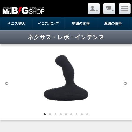
ペニス増大
ペニスポンプ
早漏の改善
遅漏の改善
ネクサス・レボ・インテンス
<
>