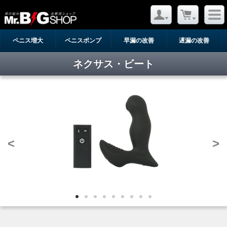
ペニス増大
ペニスポンプ
早漏の改善
遅漏の改善
ネクサス・ビート
<
>